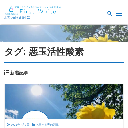
Me
水素で創る健康生活
タグ:
悪玉活性酸素
新着記事
2021年7月8日
水素と美容の関係