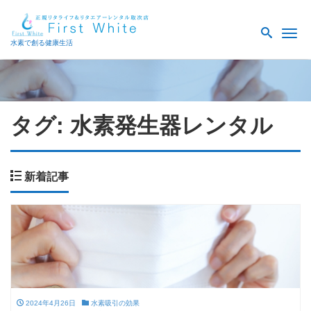
Me
水素で創る健康生活
タグ:
水素発生器レンタル
新着記事
2024年4月26日
水素吸引の効果