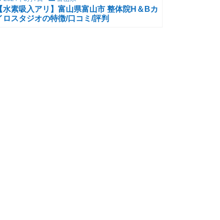
【水素吸入アリ】富山県富山市 整体院H＆Bカ
イロスタジオの特徴/口コミ/評判